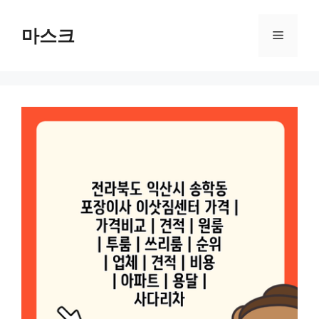
컨
텐
마스크
메
츠
로
뉴
건
너
뛰
기