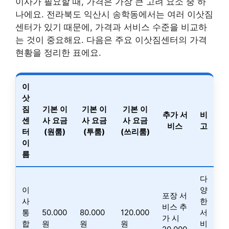
이사가 필요할 때, 가격은 가장 큰 고려 요소 중 하
나에요. 전라북도 익산시 송학동에서는 여러 이삿짐
센터가 있기 때문에, 가격과 서비스 수준을 비교하
는 것이 중요해요. 다음은 주요 이삿짐센터의 가격
현황을 정리한 표에요.
이
삿
짐
기본 이
기본 이
기본 이
추가 서
비
센
사 요금
사 요금
사 요금
비스
고
터
(원룸)
(투룸)
(쓰리룸)
이
름
다
이
양
포장 서
사
한
비스 추
통
50.000
80.000
120.000
서
가 시
합
원
원
원
비