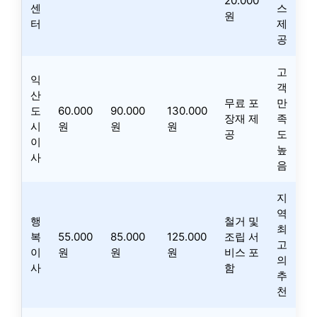
20.000
센
스
원
터
제
공
고
익
객
산
무료 포
만
도
60.000
90.000
130.000
장재 제
족
시
원
원
원
공
도
이
높
사
음
지
역
행
철거 및
최
복
55.000
85.000
125.000
조립 서
고
이
원
원
원
비스 포
의
사
함
추
천