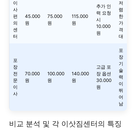
이
저
추가 인
사
렴
력 요청
편
45.000
75.000
115.000
한
시
의
원
원
원
가
10.000
센
격
원
터
대
포
장
포
기
장
고급 포
술
전
70.000
100.000
140.000
장 옵션
력
문
원
원
원
30.000
이
이
원
뛰
사
어
남
비교 분석 및 각 이삿짐센터의 특징