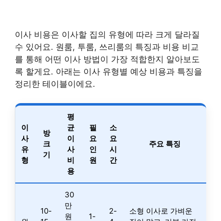
이사 비용은 이사할 집의 유형에 따라 크게 달라질
수 있어요. 원룸, 투룸, 쓰리룸의 특징과 비용 비교
를 통해 어떤 이사 방법이 가장 적합한지 알아보도
록 할게요. 아래는 이사 유형별 예상 비용과 특징을
정리한 테이블이에요.
평
이
균
필
소
방
사
이
요
요
크
주요 특징
유
사
인
시
기
형
비
원
간
용
30
만
10-
2-
소형 이사로 가벼운
원
1-