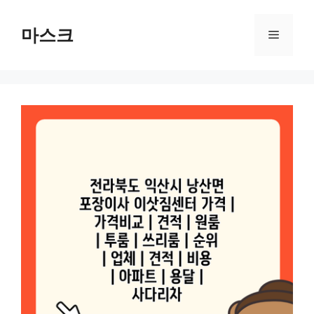
컨
텐
마스크
메
츠
로
뉴
건
너
뛰
기