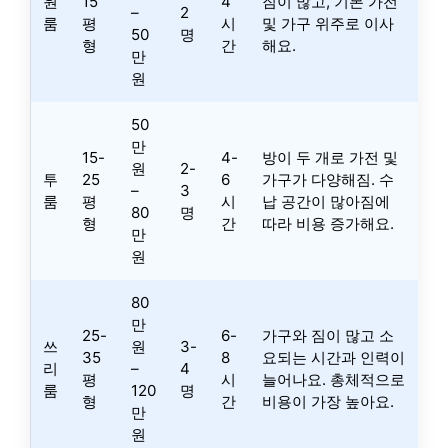
원
15
4
짐이 많고, 기본 가전
–
2
룸
평
시
및 가구 위주로 이사
50
명
형
간
해요.
만
원
50
만
15-
4-
방이 두 개로 가전 및
원
2-
투
25
6
가구가 다양해짐. 수
–
3
룸
평
시
납 공간이 많아짐에
80
명
형
간
따라 비용 증가해요.
만
원
80
만
25-
6-
가구와 짐이 많고 소
쓰
원
3-
35
8
요되는 시간과 인력이
리
–
4
평
시
늘어나요. 총체적으로
룸
120
명
형
간
비용이 가장 높아요.
만
원