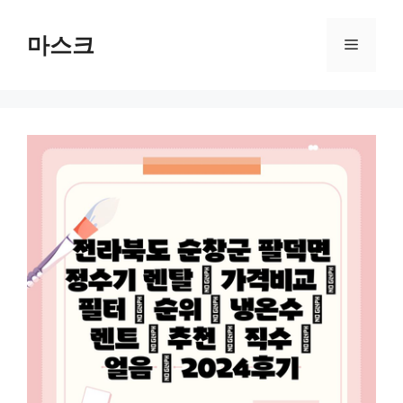
컨
텐
마스크
메
츠
로
뉴
건
너
뛰
기