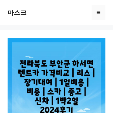
컨
텐
마스크
메
츠
로
뉴
건
너
뛰
기