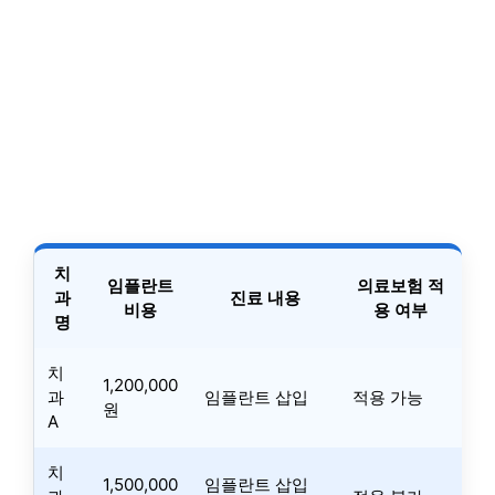
치
임플란트
의료보험 적
과
진료 내용
비용
용 여부
명
치
1,200,000
과
임플란트 삽입
적용 가능
원
A
치
1,500,000
임플란트 삽입