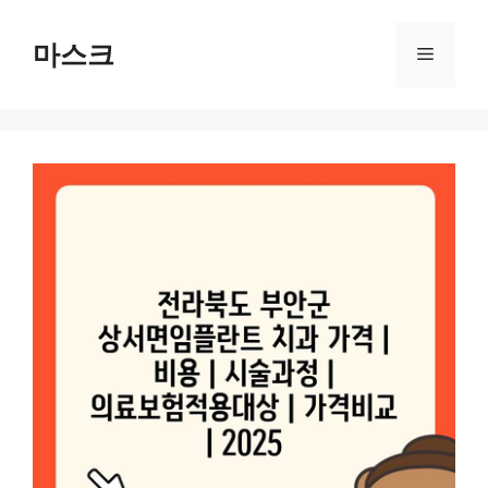
컨
텐
마스크
메
츠
로
뉴
건
너
뛰
기