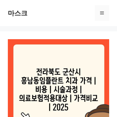
컨
텐
마스크
메
츠
로
뉴
건
너
뛰
기