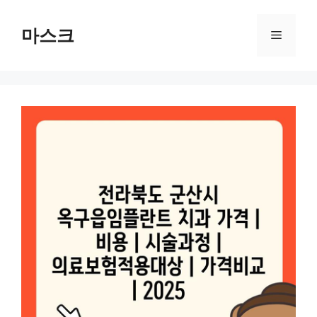
컨
텐
마스크
메
츠
로
뉴
건
너
뛰
기