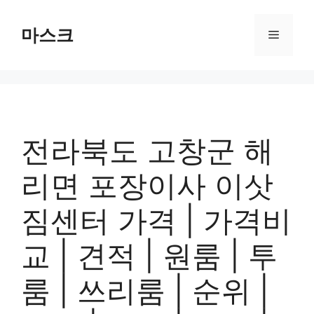
컨
텐
마스크
메
츠
로
뉴
건
너
뛰
기
전라북도 고창군 해
리면 포장이사 이삿
짐센터 가격 | 가격비
교 | 견적 | 원룸 | 투
룸 | 쓰리룸 | 순위 |