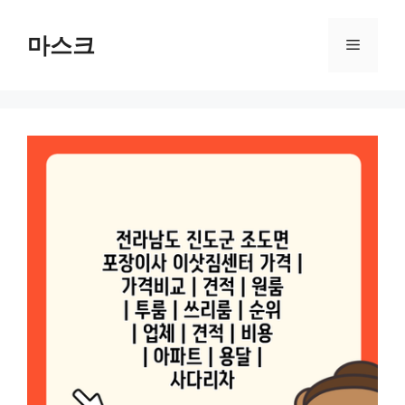
컨
텐
마스크
메
츠
로
뉴
건
너
뛰
기