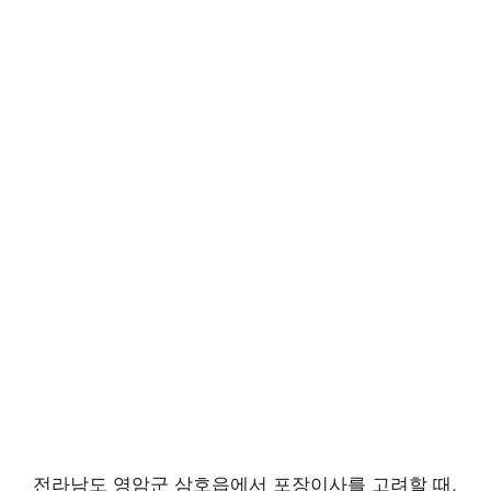
전라남도 영암군 삼호읍에서 포장이사를 고려할 때,