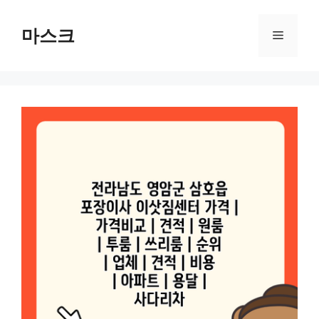
컨
텐
마스크
메
츠
로
뉴
건
너
뛰
기