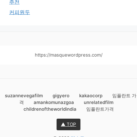
추천
커피원두
https://masquewordpress.com/
suzannevegafilm
gigyero
kakaocorp
임플란트 가
격
amankomunazgoa
unrelatedfilm
childrenoftheworldindia
임플란트가격
▲ TOP