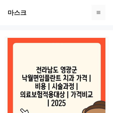
컨
텐
마스크
메
츠
로
뉴
건
너
뛰
기