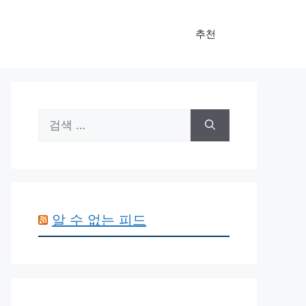
추천
검
색:
알 수 없는 피드