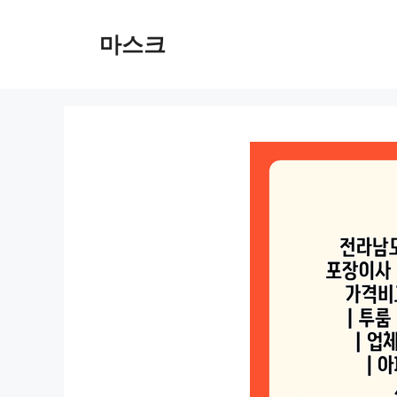
컨
텐
마스크
츠
로
건
너
뛰
기