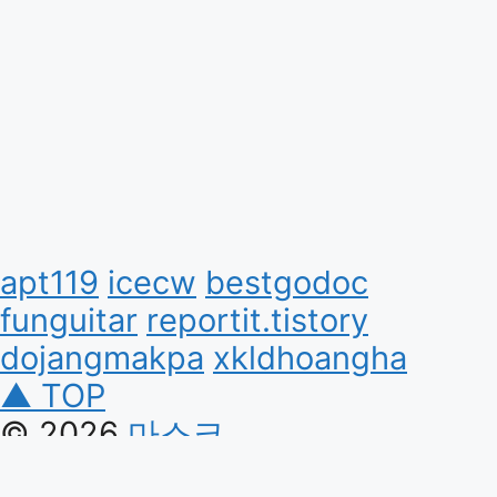
apt119
icecw
bestgodoc
funguitar
reportit.tistory
dojangmakpa
xkldhoangha
▲ TOP
© 2026
마스크