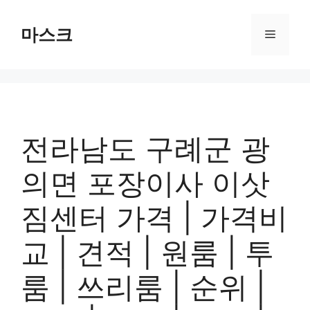
컨
텐
마스크
메
츠
로
뉴
건
너
뛰
기
전라남도 구례군 광
의면 포장이사 이삿
짐센터 가격 | 가격비
교 | 견적 | 원룸 | 투
룸 | 쓰리룸 | 순위 |