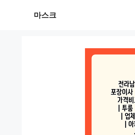
컨
텐
마스크
츠
로
건
너
뛰
기