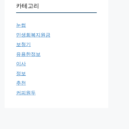
카테고리
눈썹
민생회복지원금
보청기
유용한정보
이사
정보
추천
커피원두