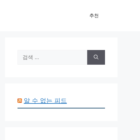
추천
검
색:
알 수 없는 피드