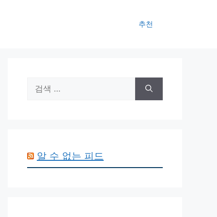
추천
검
색:
알 수 없는 피드