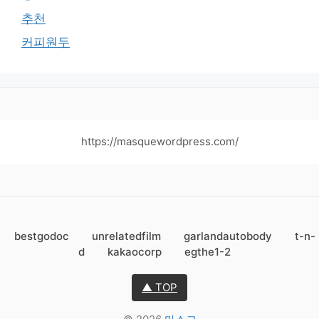
추천
커피원두
https://masquewordpress.com/
bestgodoc
unrelatedfilm
garlandautobody
t-n-
d
kakaocorp
egthe1-2
▲ TOP