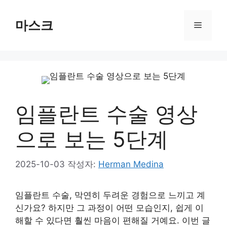
컨
텐
마스크
메
츠
로
뉴
건
너
뛰
기
임플란트 수술 영상
으로 보는 5단계
2025-10-03
작성자:
Herman Medina
임플란트 수술, 막연히 두려운 경험으로 느끼고 계
신가요? 하지만 그 과정이 어떤 모습인지, 쉽게 이
해할 수 있다면 훨씬 마음이 편해질 거예요. 이번 글