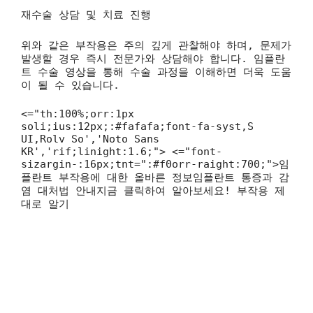
재수술 상담 및 치료 진행
위와 같은 부작용은 주의 깊게 관찰해야 하며, 문제가
발생할 경우 즉시 전문가와 상담해야 합니다. 임플란
트 수술 영상을 통해 수술 과정을 이해하면 더욱 도움
이 될 수 있습니다.
<="th:100%;orr:1px
soli;ius:12px;:#fafafa;font-fa-syst,S
UI,Rolv So','Noto Sans
KR','rif;linight:1.6;"> <="font-
sizargin-:16px;tnt=":#f0orr-raight:700;">임
플란트 부작용에 대한 올바른 정보임플란트 통증과 감
염 대처법 안내지금 클릭하여 알아보세요! 부작용 제
대로 알기