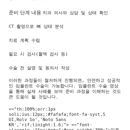
준비 단계 내용
치과 의사와 상담 및 상태 확인
CT 촬영으로 뼈 상태 분석
치료 계획 수립
필요 시 검사(혈액 검사 등)
수술 전 설명 및 동의서 작성
이러한 과정들이 철저하게 진행되면, 안전하고 성공적
인 임플란트 수술이 가능합니다. 임플란트 수술 영상
을 통해 실제 사례를 보며 준비 과정을 이해하는 것도
큰 도움이 될 것입니다.
<="th:100%;orr:1px
soli;ius:12px;:#fafafa;font-fa-syst,S
UI,Rolv So','Noto Sans
KR','rif;linight:1.6;"> <="font-
sizargin-:16px;tnt=":#orr-raight:700;">임플