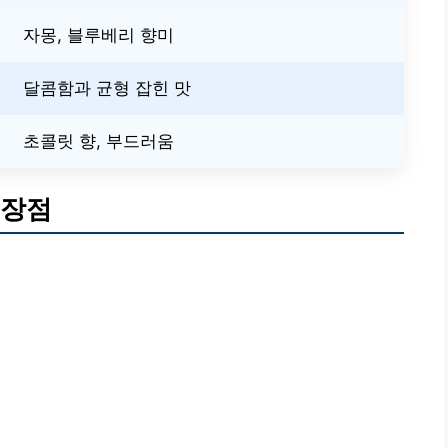
자몽, 블루베리 향미
달콤함과 균형 잡힌 맛
초콜릿 향, 부드러움
 장점