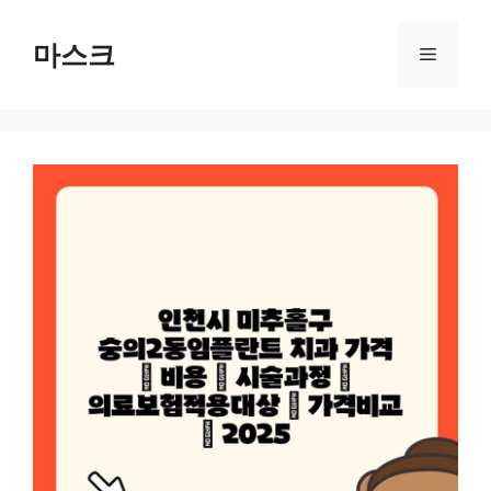
컨
텐
마스크
메
츠
로
뉴
건
너
뛰
기