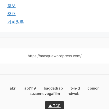
정보
추천
커피원두
https://masquewordpress.com/
abri
apt119
bagdadrap
t-n-d
coinon
suzannevegafilm
hdweb
▲ TOP