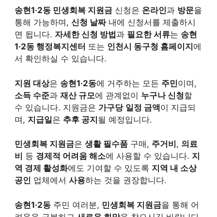
송현1·2동 민생회복 지원금
신청은
온라인
과
방문
을
통해 가능하며,
신청 날짜
내에 신청서를 제출하시
면 됩니다.
자세한 신청 방법
과
필요한 서류
는
송현
1·2동 행정복지센터
또는
인천시 동구청 홈페이지
에
서 확인하실 수 있습니다.
지원 대상
은
송현1·2동
에 거주하는 모든
주민
이며,
소득 수준
과
재산 규모
에 관계없이
누구나 신청
할
수 있습니다. 지원금은
가구당
일정 금액
이 지급되
며,
지급일
은
추후 공지
될 예정입니다.
민생회복 지원금
은
생활 필수품
구매,
주거비
,
의료
비
등
경제적 어려움 해소
에 사용할 수 있습니다.
지
역 경제 활성화
에도 기여할 수 있도록
지역 내 소상
공인
업체에서
사용
하는 것을 권장합니다.
송현1·2동
주민 여러분,
민생회복 지원금
을 통해 어
려움을 극복하고
새로운 희망
을 찾으시길 바랍니다.