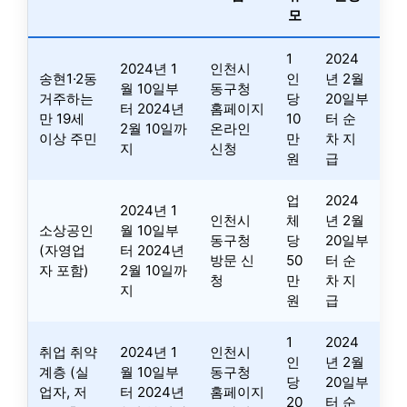
모
1
2024
2024년 1
인천시
송현1·2동
인
년 2월
월 10일부
동구청
거주하는
당
20일부
터 2024년
홈페이지
만 19세
10
터 순
2월 10일까
온라인
이상 주민
만
차 지
지
신청
원
급
업
2024
2024년 1
인천시
체
년 2월
소상공인
월 10일부
동구청
당
20일부
(자영업
터 2024년
방문 신
50
터 순
자 포함)
2월 10일까
청
만
차 지
지
원
급
1
2024
취업 취약
2024년 1
인천시
인
년 2월
계층 (실
월 10일부
동구청
당
20일부
업자, 저
터 2024년
홈페이지
20
터 순