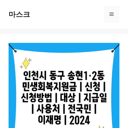
컨
텐
마스크
메
츠
로
뉴
건
너
뛰
기