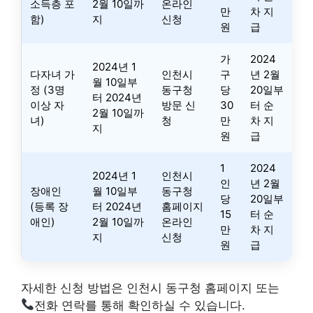
소득층 포
2월 10일까
온라인
만
차 지
함)
지
신청
원
급
가
2024
2024년 1
다자녀 가
인천시
구
년 2월
월 10일부
정 (3명
동구청
당
20일부
터 2024년
이상 자
방문 신
30
터 순
2월 10일까
녀)
청
만
차 지
지
원
급
1
2024
2024년 1
인천시
인
년 2월
장애인
월 10일부
동구청
당
20일부
(등록 장
터 2024년
홈페이지
15
터 순
애인)
2월 10일까
온라인
만
차 지
지
신청
원
급
자세한 신청 방법은 인천시 동구청 홈페이지 또는
전화 연락를 통해 확인하실 수 있습니다.