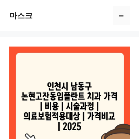
컨
텐
마스크
메
츠
로
뉴
건
너
뛰
기