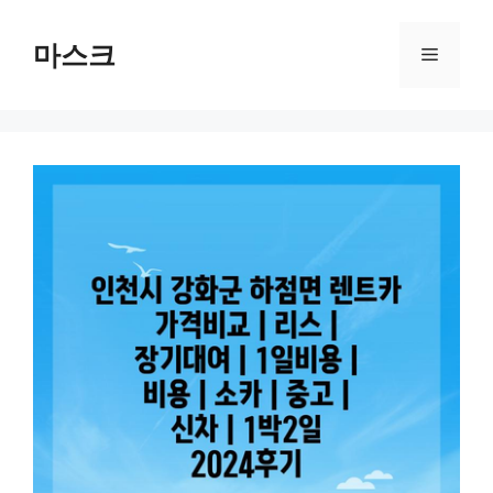
컨
텐
마스크
메
츠
로
뉴
건
너
뛰
기