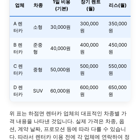
1일 비용
장기 렌트
업체
차종
리스(월)
(기본)
(월)
A 렌
300,000
350,000
소형
30,000원
터카
원
원
B 렌
준중
400,000
450,000
40,000원
터카
형
원
원
C 렌
500,000
550,000
중형
50,000원
터카
원
원
D 렌
600,000
650,000
SUV
60,000원
터카
원
원
위 표는 하점면 렌터카 업체의 대표적인 차종별 가
격 내용을 나타낸 것입니다. 실제 가격은 차종, 옵
션, 계약 날짜, 프로모션 등에 따라 다를 수 있습니
다. 따라서 렌터카 이용 전에 각 업체에 연락하여 정