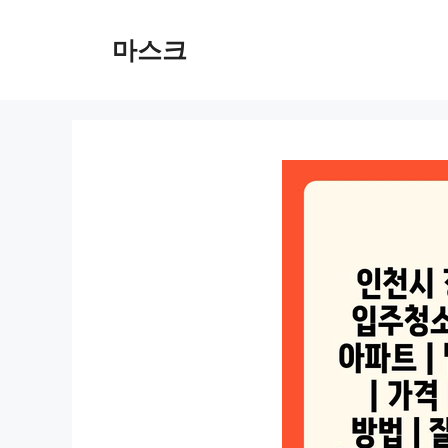
컨
텐
마스크
츠
로
건
너
뛰
기