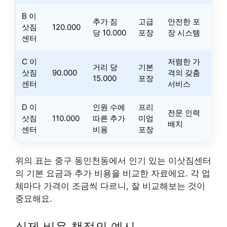
B 이
추가 짐
고급
안전한 포
삿짐
120.000
당 10.000
포장
장 시스템
센터
C 이
저렴한 가
거리 당
기본
삿짐
90.000
격의 갖춤
15.000
포장
센터
서비스
D 이
인원 수에
프리
전문 인력
삿짐
110.000
따른 추가
미엄
배치
센터
비용
포장
위의 표는 중구 동인천동에서 인기 있는 이삿짐센터
의 기본 요금과 추가 비용을 비교한 자료에요. 각 업
체마다 가격이 조금씩 다르니, 잘 비교해보는 것이
중요해요.
실제 비용 책정의 예시