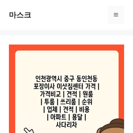
컨
텐
마스크
메
츠
로
뉴
건
너
뛰
기