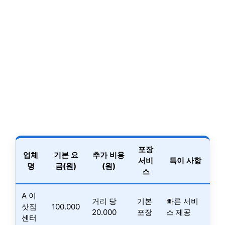
포장
업체
기본 요
추가 비용
서비
특이 사항
명
금(원)
(원)
스
A 이
거리 당
기본
빠른 서비
삿짐
100.000
20.000
포장
스 제공
센터