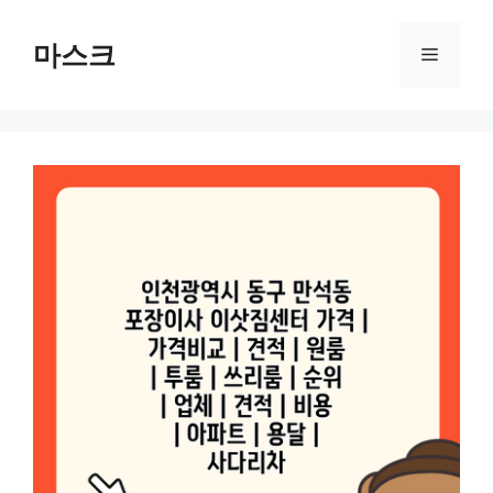
컨
텐
마스크
메
츠
로
뉴
건
너
뛰
기