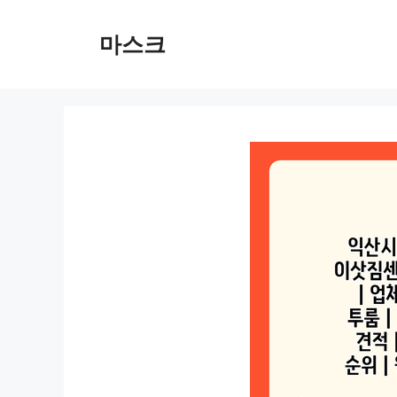
컨
텐
마스크
츠
로
건
너
뛰
기