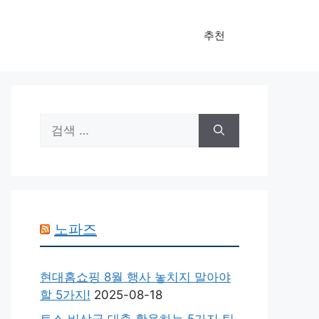
추천
검
색:
노파즈
현대홈쇼핑 8월 행사 놓치지 말아야
할 5가지!
2025-08-18
토스 비상금 대출 활용하는 5가지 팁