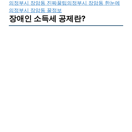
의정부시 장암동 진짜꿀팁
의정부시 장암동 한눈에
의정부시 장암동 꿀정보
장애인 소득세 공제란?