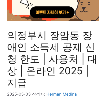
의정부시 장암동 장
애인 소득세 공제 신
청 한도 | 사용처 | 대
상 | 온라인 2025 |
지급
2025-05-03
작성자:
Herman Medina