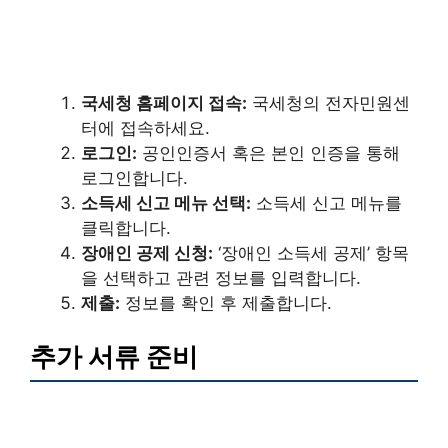
국세청 홈페이지 접속:
국세청의 전자민원센
터에 접속하세요.
로그인:
공인인증서 혹은 본인 인증을 통해
로그인합니다.
소득세 신고 메뉴 선택:
소득세 신고 메뉴를
클릭합니다.
장애인 공제 신청:
‘장애인 소득세 공제’ 항목
을 선택하고 관련 정보를 입력합니다.
제출:
정보를 확인 후 제출합니다.
추가 서류 준비