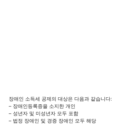
장애인 소득세 공제의 대상은 다음과 같습니다:
– 장애인등록증을 소지한 개인
– 성년자 및 미성년자 모두 포함
– 법정 장애인 및 경증 장애인 모두 해당