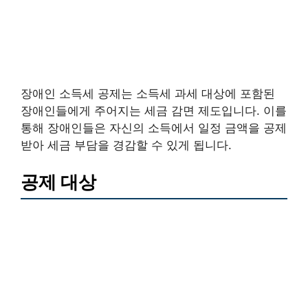
장애인 소득세 공제는 소득세 과세 대상에 포함된
장애인들에게 주어지는 세금 감면 제도입니다. 이를
통해 장애인들은 자신의 소득에서 일정 금액을 공제
받아 세금 부담을 경감할 수 있게 됩니다.
공제 대상