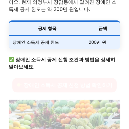
어요. 현재 의정부시 장암동에서 알려진 장애인 소
득세 공제 한도는 약 200만 원입니다.
공제 항목
금액
장애인 소득세 공제 한도
200만 원
장애인 소득세 공제 신청 조건과 방법을 상세히
알아보세요.
장애인 소득세 공제 신청 방법 확인하기