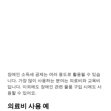
장애인 소득세 공제는 여러 용도로 활용될 수 있습
니다. 가장 많이 사용하는 분야는 의료비와 교육비
입니다. 이외에도 장애인 관련 물품 구입 시에도 사
용할 수 있어요.
의료비 사용 예