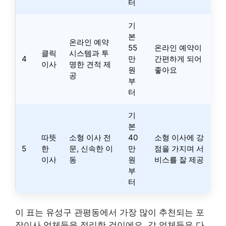
터
기
본
온라인 예약
55
온라인 예약이
클릭
시스템과 투
4
만
간편하게 되어
이사
명한 견적 제
원
좋아요
공
부
터
기
본
따뜻
소형 이사 전
40
소형 이사에 강
5
한
문, 신속한 이
만
점을 가지며 서
이사
동
원
비스를 잘 제공
부
터
이 표는 유성구 관평동에서 가장 많이 추천되는 포
장이사 업체들을 정리한 것이에요. 각 업체들은 다