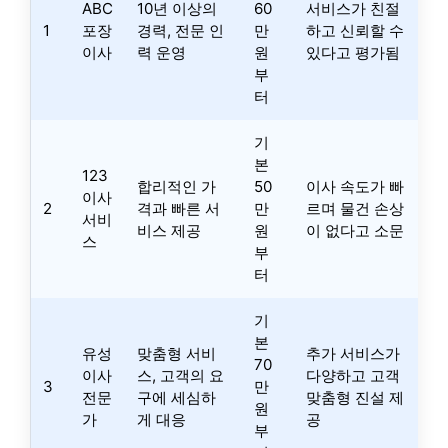
ABC
10년 이상의
60
서비스가 친절
1
포장
경력, 전문 인
만
하고 신뢰할 수
이사
력 운영
원
있다고 평가됨
부
터
기
본
123
합리적인 가
50
이사 속도가 빠
이사
2
격과 빠른 서
만
르며 물건 손상
서비
비스 제공
원
이 없다고 소문
스
부
터
기
본
유성
맞춤형 서비
추가 서비스가
70
이사
스, 고객의 요
다양하고 고객
3
만
전문
구에 세심하
맞춤형 진설 제
원
가
게 대응
공
부