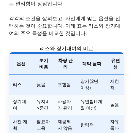
는 편리함이 장점입니다.
각각의 조건을 살펴보고, 자신에게 맞는 옵션을 선
택하는 것이 중요합니다. 아래 표는 리스와 장기대
여의 주요 특성을 비교한 것입니다.
리스와 장기대여의 비교
초기
차량 관
유연
옵션
계약 날짜
비용
리
성
장기(2년
제한
리스
낮음
포함됨
이상)
적
장기대
유지비
사용자
유연함(1개
높음
여
>중간
가 관리
월 이상)
사전 계
필요자
제공되
자유
탄력적
획
교육
지 않음
롭다