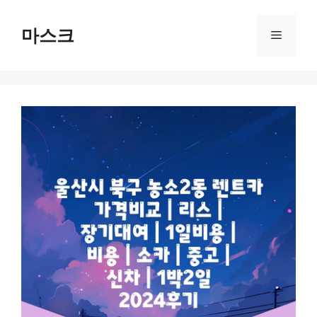
컨
텐
마스크
메
츠
로
뉴
건
너
뛰
기