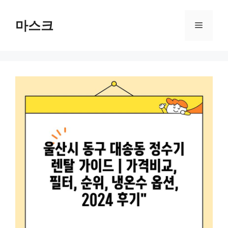
컨
텐
마스크
메
츠
로
뉴
건
너
뛰
기