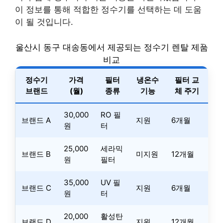
이 정보를 통해 적합한 정수기를 선택하는 데 도움
이 될 것입니다.
울산시 동구 대송동에서 제공되는 정수기 렌탈 제품
비교
정수기
가격
필터
냉온수
필터 교
브랜드
(월)
종류
기능
체 주기
30,000
RO 필
브랜드 A
지원
6개월
원
터
25,000
세라믹
브랜드 B
미지원
12개월
원
필터
35,000
UV 필
브랜드 C
지원
6개월
원
터
20,000
활성탄
브랜드 D
지원
12개월