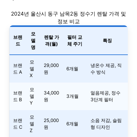
2024년 울산시 동구 남목2동 정수기 렌탈 가격 및
정보 비교
모
브랜
렌탈 가
필터 교
델
특징
드
격(월)
체 주기
명
모
브랜
29,000
냉온수 제공, 직
델
6개월
드 A
원
수 방식
X
모
브랜
34,000
얼음제공, 정수
델
3개월
드 B
원
3단계 필터
Y
모
브랜
25,000
소음 저감, 슬림
델
6개월
드 C
원
형 디자인
Z