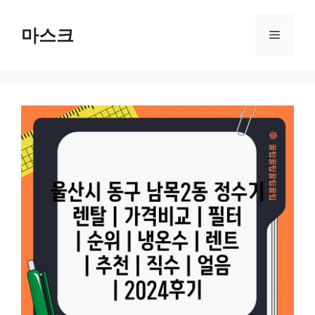
컨
텐
마스크
메
츠
로
뉴
건
너
뛰
기