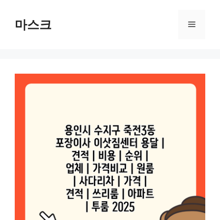
컨
텐
마스크
메
츠
로
뉴
건
너
뛰
기