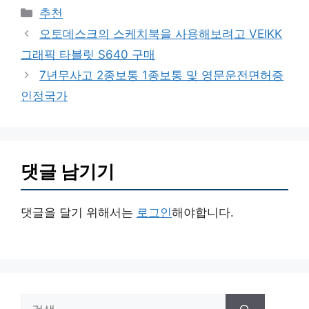
카
추천
테
오토데스크의 스케치북을 사용해보려고 VEIKK
고
그래픽 타블릿 S640 구매
리
7년무사고 2종보통 1종보통 및 영문운전면허증
인정국가
댓글 남기기
댓글을 달기 위해서는
로그인
해야합니다.
검