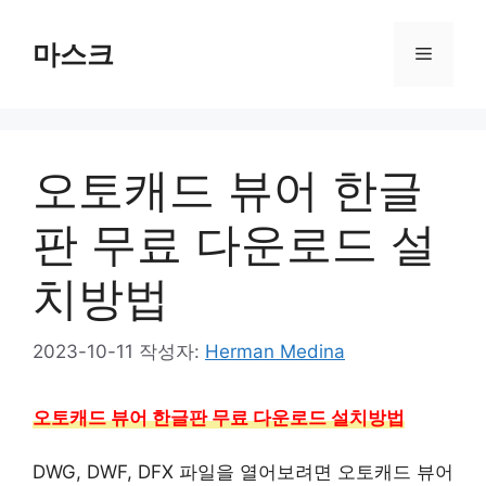
컨
텐
마스크
메
츠
로
뉴
건
너
오토캐드 뷰어 한글
뛰
기
판 무료 다운로드 설
치방법
2023-10-11
작성자:
Herman Medina
오토캐드 뷰어 한글판 무료 다운로드 설치방법
DWG, DWF, DFX 파일을 열어보려면 오토캐드 뷰어