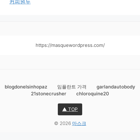
커피원두
https://masquewordpress.com/
blogdonelsinhopaz
임플란트 가격
garlandautobody
21stonecrusher
chloroquine20
▲ TOP
© 2026
마스크