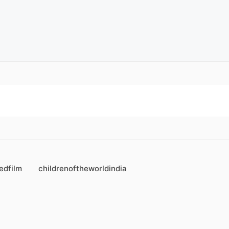
edfilm
childrenoftheworldindia