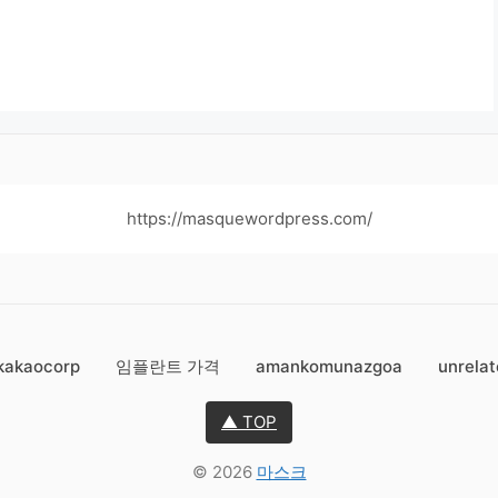
https://masquewordpress.com/
kakaocorp
임플란트 가격
amankomunazgoa
unrelat
▲ TOP
© 2026
마스크