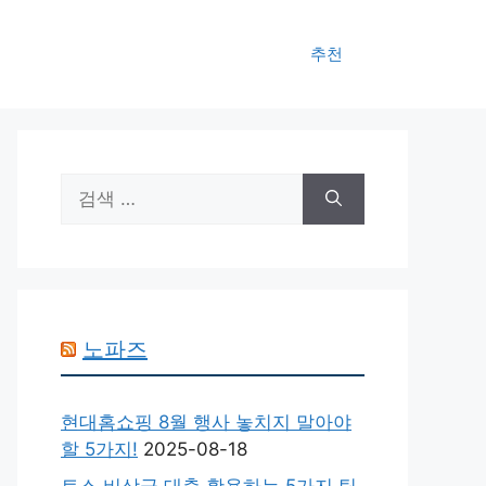
추천
검
색:
노파즈
현대홈쇼핑 8월 행사 놓치지 말아야
할 5가지!
2025-08-18
토스 비상금 대출 활용하는 5가지 팁