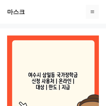
컨
텐
마스크
메
츠
로
뉴
건
너
뛰
기