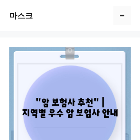
컨
텐
마스크
메
츠
로
뉴
건
너
뛰
기