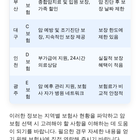
부
종합암치료 및 입원 보장,
암 진단 후 보
보
산
가족 할인
장 날짜 제한
험
C
대
암 예방 및 조기진단 보
보장 한도에
보
구
장, 지속적인 보장 제공
제한 있음
험
D
인
부가급여 지원, 24시간
실질적 보장
보
천
의료상담
혜택이 적음
험
E
광
암 예후 관리 지원, 보험
보험료가 비
보
주
사 자가 병원 네트워크
교적 안정적
험
이러한 정보는 지역별 보험사 현황을 파악하고 암
보험 선택 시 고려해야 할 사항을 이해하는 데 도움
이 되기를 바랍니다. 필요한 경우 자세한 내용을 얻
기 위해 보험사에 직접 연락해 주시기 바랍니다.