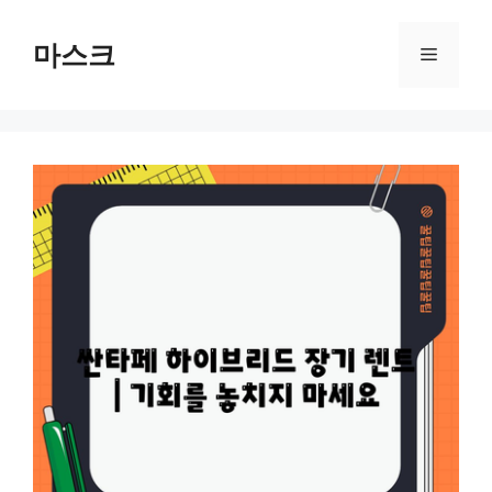
컨
텐
마스크
메
츠
로
뉴
건
너
뛰
기