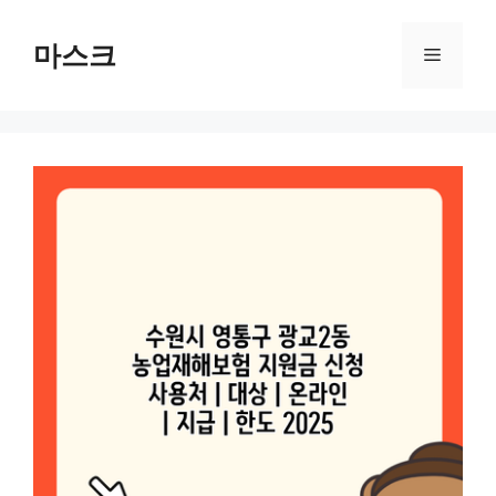
컨
텐
마스크
메
츠
로
뉴
건
너
뛰
기