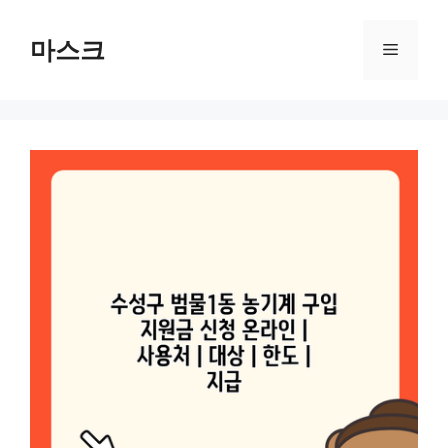
컨
텐
마스크
메
츠
로
뉴
건
너
뛰
기