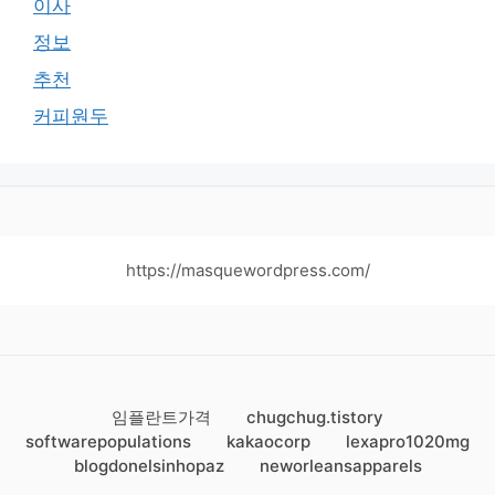
이사
정보
추천
커피원두
https://masquewordpress.com/
임플란트가격
chugchug.tistory
softwarepopulations
kakaocorp
lexapro1020mg
blogdonelsinhopaz
neworleansapparels