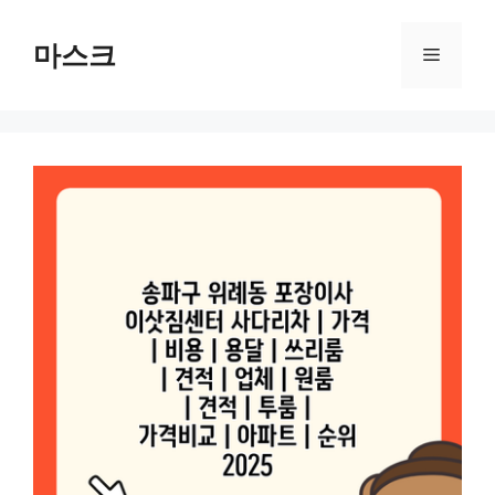
컨
텐
마스크
메
츠
로
뉴
건
너
뛰
기