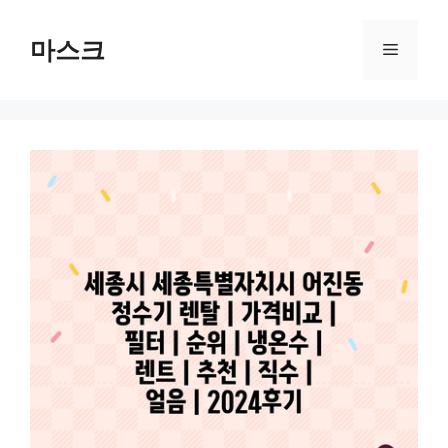
컨
텐
마스크
메
츠
로
뉴
건
너
뛰
기