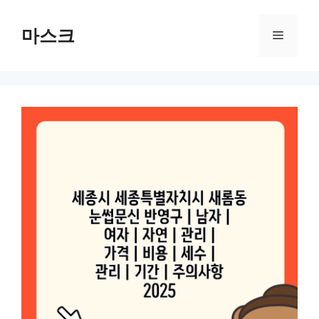
컨
텐
마스크
메
츠
로
뉴
건
너
뛰
기