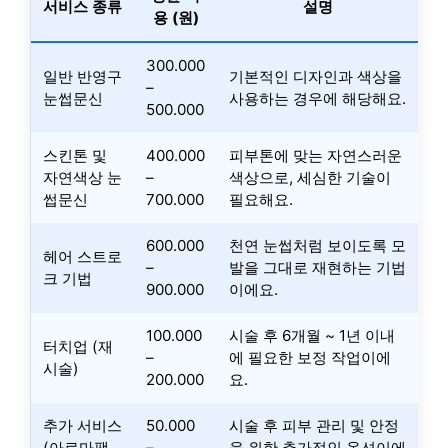
서비스 종류
설명
용 (원)
300.000
일반 반영구
기본적인 디자인과 색상을
–
눈썹문신
사용하는 경우에 해당해요.
500.000
스킨톤 및
400.000
피부톤에 맞는 자연스러운
자연색상 눈
–
색상으로, 세심한 기술이
썹문신
700.000
필요해요.
600.000
천연 눈썹처럼 보이도록 모
헤어 스트로
–
발을 그대로 재현하는 기법
크 기법
900.000
이에요.
100.000
시술 후 6개월 ~ 1년 이내
터치업 (재
–
에 필요한 보정 작업이에
시술)
200.000
요.
추가 서비스
50.000
시술 후 피부 관리 및 안정
(아로마팩
–
을 위한 추가적인 옵션이에