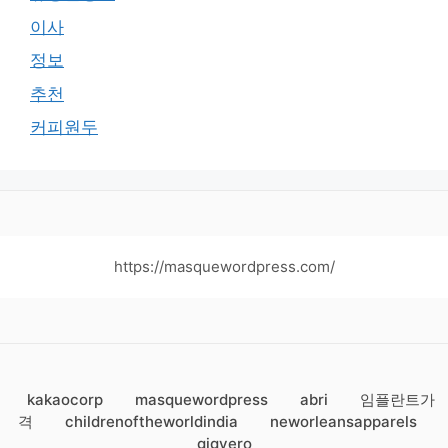
이사
정보
추천
커피원두
https://masquewordpress.com/
kakaocorp
masquewordpress
abri
임플란트가
격
childrenoftheworldindia
neworleansapparels
gigyero