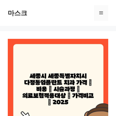
컨
텐
마스크
메
츠
로
뉴
건
너
뛰
기