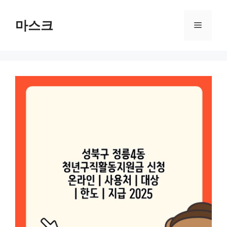
컨
텐
마스크
메
츠
로
뉴
건
너
뛰
기