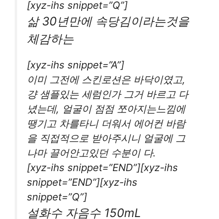
[xyz-ihs snippet=”Q”]
삶 30년만에 속당김이라는것을
체감하는
[xyz-ihs snippet=”A”]
이미 그전에 스킨로션은 바닥이였고,
걍 샘플있는 세럼인가 그거 바르고 다
녔는데, 얼굴이 점점 쪼아지는느낌에
땡기고 차를타니 더워서 에어컨 바람
을 직접적으로 받아주시니 얼굴에 그
나마 끌어안고있던 수분이 다.
[xyz-ihs snippet=”END”][xyz-ihs
snippet=”END”][xyz-ihs
snippet=”Q”]
설화수 자음수 150mL