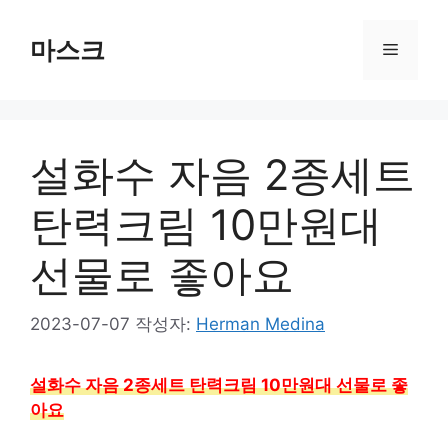
컨
텐
마스크
메
츠
로
뉴
건
너
설화수 자음 2종세트
뛰
기
탄력크림 10만원대
선물로 좋아요
2023-07-07
작성자:
Herman Medina
설화수 자음 2종세트 탄력크림 10만원대 선물로 좋
아요