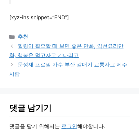
[xyz-ihs snippet=”END”]
카
추천
테
힐링이 필요할 때 보면 좋은 만화, 약선요리만
고
화, 행복은 먹고자고 기다리고
리
문성재 프로필 가수 부산 갈매기 교통사고 제주
사람
댓글 남기기
댓글을 달기 위해서는
로그인
해야합니다.