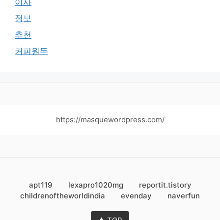
이사
정보
추천
커피원두
https://masquewordpress.com/
apt119
lexapro1020mg
reportit.tistory
childrenoftheworldindia
evenday
naverfun