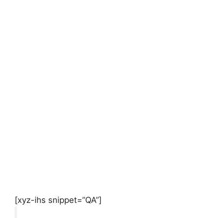
[xyz-ihs snippet=”QA”]