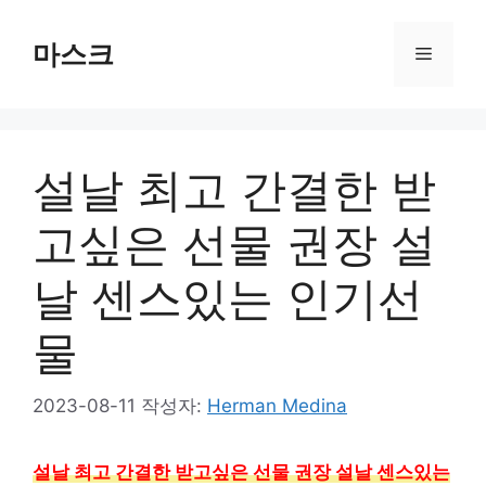
컨
텐
마스크
메
츠
로
뉴
건
너
설날 최고 간결한 받
뛰
기
고싶은 선물 권장 설
날 센스있는 인기선
물
2023-08-11
작성자:
Herman Medina
설날 최고 간결한 받고싶은 선물 권장 설날 센스있는