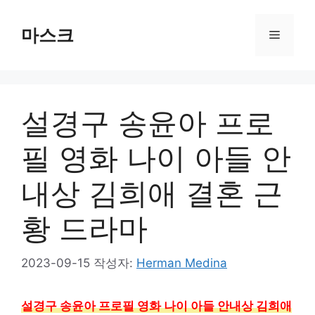
컨
텐
마스크
메
츠
로
뉴
건
너
설경구 송윤아 프로
뛰
기
필 영화 나이 아들 안
내상 김희애 결혼 근
황 드라마
2023-09-15
작성자:
Herman Medina
설경구 송윤아 프로필 영화 나이 아들 안내상 김희애