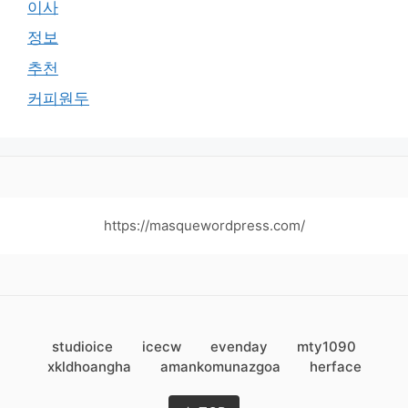
이사
정보
추천
커피원두
https://masquewordpress.com/
studioice
icecw
evenday
mty1090
xkldhoangha
amankomunazgoa
herface