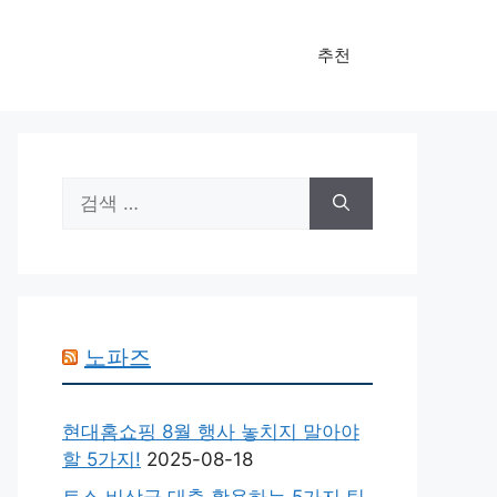
추천
검
색:
노파즈
현대홈쇼핑 8월 행사 놓치지 말아야
할 5가지!
2025-08-18
토스 비상금 대출 활용하는 5가지 팁