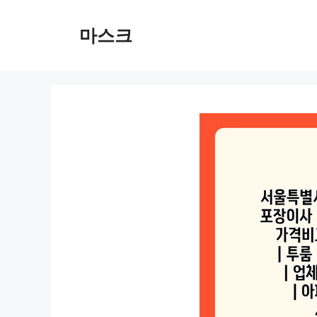
컨
텐
마스크
츠
로
건
너
뛰
기