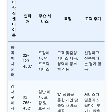
이
삿
짐
연락
주요 서
센
특징
고객 후기
처
비스
터
이
름
화
곡
포장이
고객 맞춤형
친절하고
02-
이
사, 덤
서비스 제공,
신속하다
123-
사
프트럭
경력이 풍부
는 평가 많
4567
센
서비스
한 직원
음
터
강
서
일반 이
1:1 상담을
서비스가
구
02-
사, 포
통한 개인 맞
믿음직스
이
765-
장 및
춤형 서비스
럽다는 후
사
4321
보관 서
제공
기가 많음