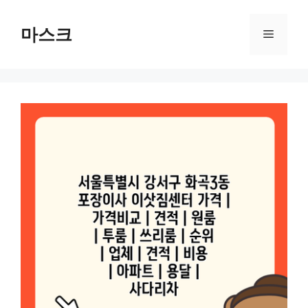
컨
텐
마스크
메
츠
로
뉴
건
너
뛰
기