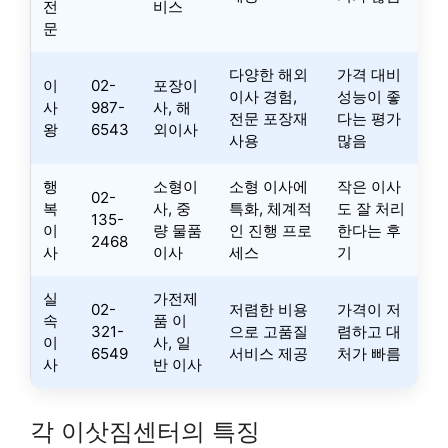
전
비스
문
다양한 해외
가격 대비
이
02-
포장이
이사 경험,
성능이 좋
사
987-
사, 해
전문 포장재
다는 평가
왕
6543
외이사
사용
많음
행
소형이
소형 이사에
작은 이사
02-
복
사, 중
특화, 체계적
도 잘 처리
135-
이
량 물품
인 진행 프로
한다는 후
2468
사
이사
세스
기
실
가전제
02-
저렴한 비용
가격이 저
속
품 이
321-
으로 고품질
렴하고 대
이
사, 일
6549
서비스 제공
처가 빠름
사
반 이사
각 이삿짐센터의 특징