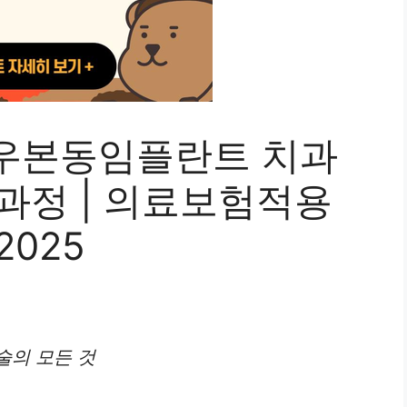
우본동임플란트 치과
술과정 | 의료보험적용
2025
술의 모든 것