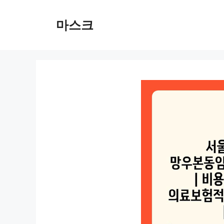
컨
텐
마스크
츠
로
건
너
뛰
기